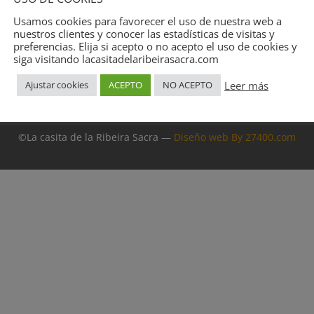
Usamos cookies para favorecer el uso de nuestra web a
nuestros clientes y conocer las estadísticas de visitas y
preferencias. Elija si acepto o no acepto el uso de cookies y
LA CASITA DE LA RIBEIRA SACRA
siga visitando lacasitadelaribeirasacra.com
Leer más
Ajustar cookies
ACEPTO
NO ACEPTO
400 Monforte de Lemos (Lugo) • +34 620 64 52 09•
info@lacasitadel
Política protección de datos
::
Aviso legal
::
Uso de cookies
©La casita de la Ribeira Sacra —
Diseño web By 27400.com