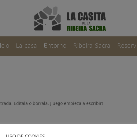
icio
La casa
Entorno
Ribeira Sacra
Reserv
rada. Edítala o bórrala, ¡luego empieza a escribir!
USO DE COOKIES